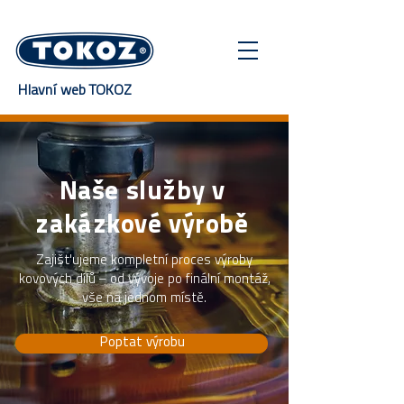
Hlavní web TOKOZ
Naše služby v
zakázkové výrobě
Zajišťujeme kompletní proces výroby
kovových dílů – od vývoje po finální montáž,
vše na jednom místě.
Poptat výrobu