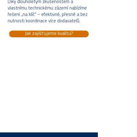
Díky dlouholetým zkušenostem a
vlastnímu technickému zázemí nabízíme
řešení „na klíč“ – efektivně, přesně a bez
nutnosti koordinace více dodavatelů.
Jak zajišťujeme kvalitu?