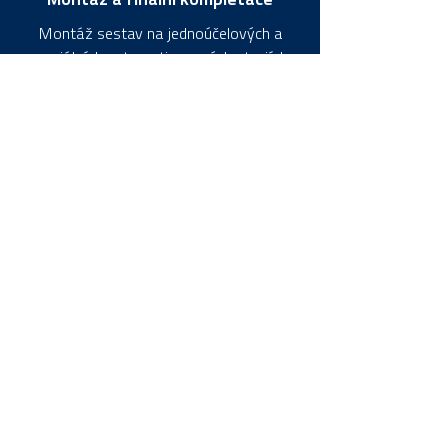
Montáž a finální kompletace
Montáž sestav na jednoúčelových a
speciálních automatizovaných strojích.
Balení dle požadavků zákazníka.
Vývoj zamykacích mechanismů
Vývoj a konstrukce zámkových systémů
pro značkové i zákaznické produkty.
Důraz na funkčnost, bezpečnost a přesné
začlenění do výrobku.
Jaké technologie stojí za
spolehlivou výrobou TOKOZ?