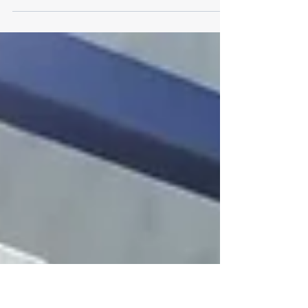
TOKOZ modernizoval své svařovací centrum
robotickým systémem Kawasaki. Výsledkem je vyšší
přesnost, bezpečnost i rychlost celého procesu
výroby.