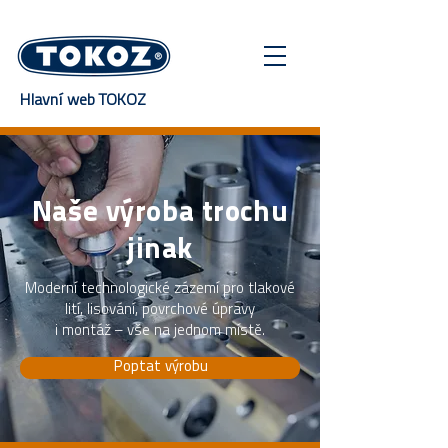
Hlavní web TOKOZ
Naše výroba trochu
jinak
Moderní technologické zázemí pro tlakové
lití, lisování, povrchové úpravy
i montáž – vše na jednom místě.
Poptat výrobu