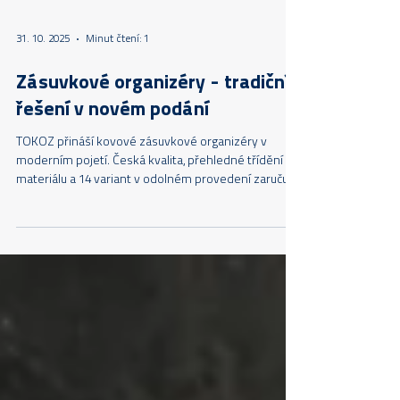
31. 10. 2025
Minut čtení: 1
Zásuvkové organizéry - tradiční
řešení v novém podání
TOKOZ přináší kovové zásuvkové organizéry v
moderním pojetí. Česká kvalita, přehledné třídění
materiálu a 14 variant v odolném provedení zaručují
pořádek i dlouhou životnost.