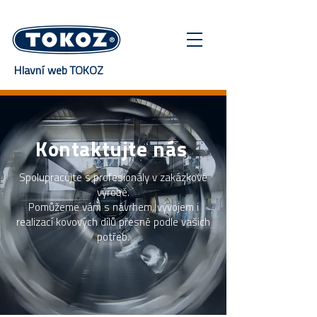
Hlavní web TOKOZ
Kontaktujte nás
Spolupracujte s profesionály v zakázkové
výrobě.
Pomůžeme vám s návrhem, vývojem i
realizací kovových dílů přesně podle vašich
potřeb.