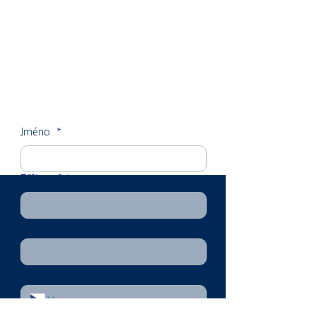
Jméno
*
Příjmení
*
E-mail
*
Telefon