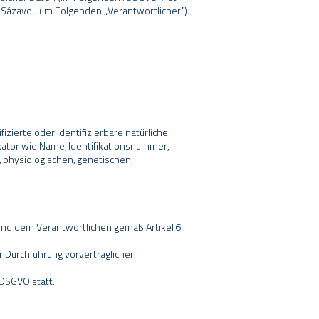
ad Sázavou (im Folgenden „Verantwortlicher“).
zierte oder identifizierbare natürliche
ikator wie Name, Identifikationsnummer,
physiologischen, genetischen,
 und dem Verantwortlichen gemäß Artikel 6
ur Durchführung vorvertraglicher
 DSGVO statt.