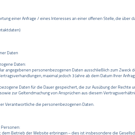
tung einer Anfrage / eines Interesses an einer offenen Stelle, die über d
taktdaten)
ener Daten
zogene Daten:
mular angegebenen personenbezogenen Daten ausschließlich zum Zweck d
 Vertragsverhandlungen, maximal jedoch 3 Jahre ab dem Datum Ihrer Anfrage
ezogene Daten für die Dauer gespeichert, die zur Ausübung der Rechte u
owie zur Geltendmachung von Ansprüchen aus diesem Vertragsverhältnis er
 der Verantwortliche die personenbezogenen Daten.
 Personen:
em Betrieb der Website erbringen – dies ist insbesondere die Gesellscha