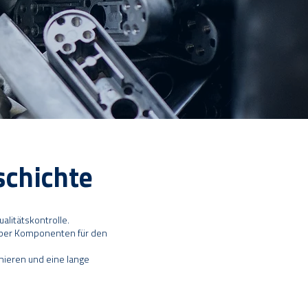
schichte
litätskontrolle.
 über Komponenten für den
nieren und eine lange