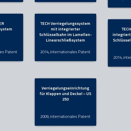
ER
TECH Verriegelungssystem
system
mit integrierter
TECH
Schlüsselbahn im Lamellen-
integrier
Linearschließsystem
Schlüssel
les Patent
2014, internationales Patent
2014, int
Verriegelungseinrichtung
für Klappen und Deckel – US
250
2009, internationales Patent