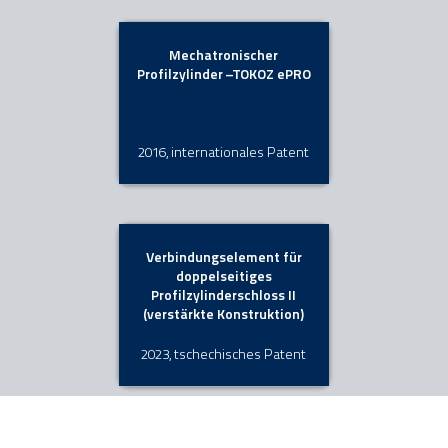
Mechatronischer
Profilzylinder –TOKOZ ePRO
2016, internationales Patent
Verbindungselement für
doppelseitiges
Profilzylinderschloss II
(verstärkte Konstruktion)
2023, tschechisches Patent