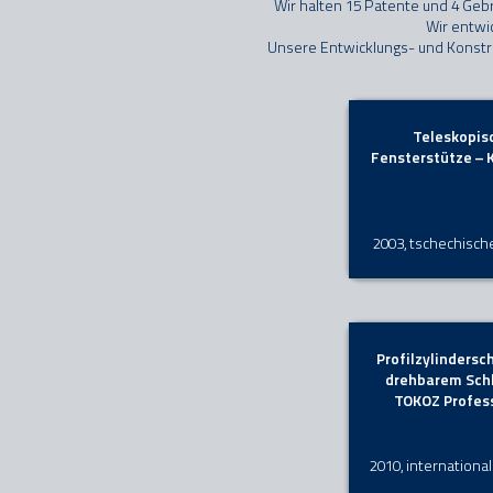
Wir halten 15 Patente und 4 Geb
Wir entwi
Unsere Entwicklungs- und Konstr
Teleskopis
Fensterstütze – 
2003, tschechisch
Profilzylindersc
drehbarem Schl
TOKOZ Profes
2010, internationa