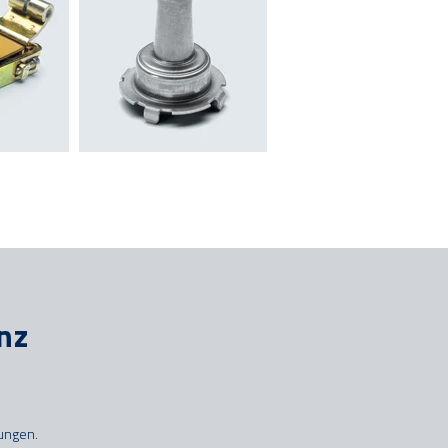
nz
sungen.