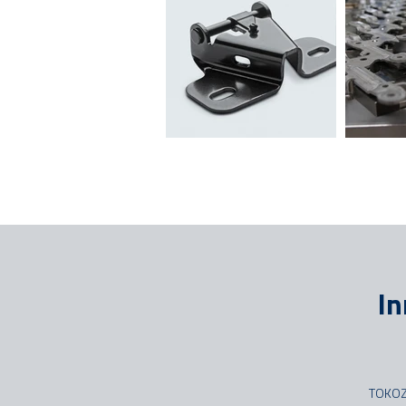
In
TOKOZ 