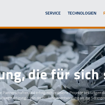
SERVICE
TECHNOLOGIEN
ung, die für sich 
e Partnerschaften und erfolgreich realisierte Projekte bestätigen di
uftragsfertigung – von der Prototypenentwicklung bis zur Serienpr