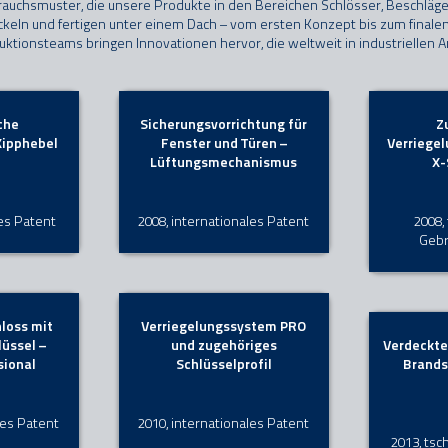
rauchsmuster, die unsere Produkte in den Bereichen Schlösser, Beschläge
ckeln und fertigen unter einem Dach – vom ersten Konzept bis zum finale
uktionsteams bringen Innovationen hervor, die weltweit in industrielle
che
Sicherungsvorrichtung für
Z
Kipphebel
Fenster und Türen –
Verriegel
Lüftungsmechanismus
X-
es Patent
2008, internationales Patent
2008,
Geb
hloss mit
Verriegelungssystem PRO
üssel –
und zugehöriges
Verdeckte
sional
Schlüsselprofil
Brands
les Patent
2010, internationales Patent
2013, ts