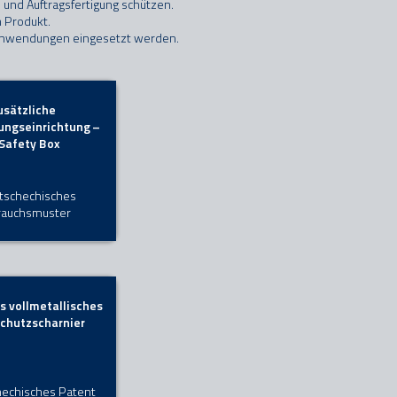
 und Auftragsfertigung schützen.
n Produkt.
n Anwendungen eingesetzt werden.
usätzliche
ungseinrichtung –
Safety Box
 tschechisches
rauchsmuster
s vollmetallisches
chutzscharnier
chechisches Patent