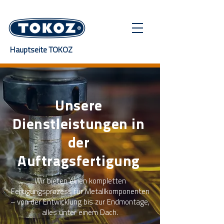
Hauptseite TOKOZ
Unsere
Dienstleistungen in
der
Auftragsfertigung
Wir bieten einen kompletten
Fertigungsprozess für Metallkomponenten
– von der Entwicklung bis zur Endmontage,
alles unter einem Dach.